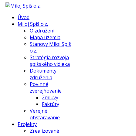
Úvod
Miloj Spiš o.z.
O združení
Mapa územia
Stanovy Miloj Spiš
o.z.
Stratégia rozvoja
spišského vidieka
Dokumenty
združenia
Povinné
zverejňovanie
Zmluvy
Faktúry
Verejné
obstarávanie
Projekty
Zrealizované