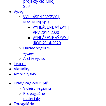
projekty cez Miloj
Spiš
Výzvy
VYHLÁSENÉ VÝZVY |
MAS Miloj Spiš
VYHLÁSENÉ VÝZVY |
PRV 2014-2020
VYHLÁSENÉ VÝZVY |
IROP 2014-2020
Harmonogram
výziev
Archív výziev
Leader
Aktuality
Archív výziev
Krásy Regiónu Spiš
Videá z regiónu
Propagačné
materiály
Fotogaléria