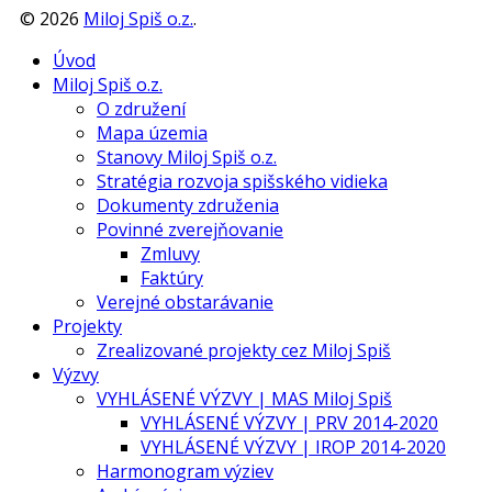
©
2026
Miloj Spiš o.z.
.
Úvod
Miloj Spiš o.z.
O združení
Mapa územia
Stanovy Miloj Spiš o.z.
Stratégia rozvoja spišského vidieka
Dokumenty združenia
Povinné zverejňovanie
Zmluvy
Faktúry
Verejné obstarávanie
Projekty
Zrealizované projekty cez Miloj Spiš
Výzvy
VYHLÁSENÉ VÝZVY | MAS Miloj Spiš
VYHLÁSENÉ VÝZVY | PRV 2014-2020
VYHLÁSENÉ VÝZVY | IROP 2014-2020
Harmonogram výziev