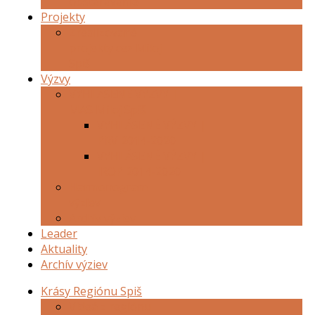
obstarávanie
Projekty
Zrealizované
projekty cez Miloj
Spiš
Výzvy
VYHLÁSENÉ VÝZVY |
MAS Miloj Spiš
VYHLÁSENÉ VÝZVY |
PRV 2014-2020
VYHLÁSENÉ VÝZVY |
IROP 2014-2020
Harmonogram
výziev
Archív výziev
Leader
Aktuality
Archív výziev
Krásy Regiónu Spiš
Videá z regiónu