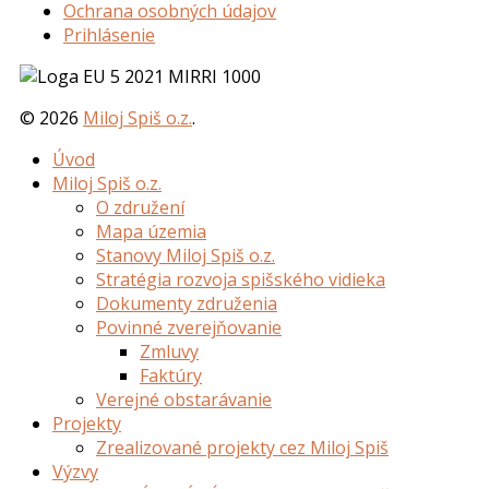
Ochrana osobných údajov
Prihlásenie
©
2026
Miloj Spiš o.z.
.
Úvod
Miloj Spiš o.z.
O združení
Mapa územia
Stanovy Miloj Spiš o.z.
Stratégia rozvoja spišského vidieka
Dokumenty združenia
Povinné zverejňovanie
Zmluvy
Faktúry
Verejné obstarávanie
Projekty
Zrealizované projekty cez Miloj Spiš
Výzvy