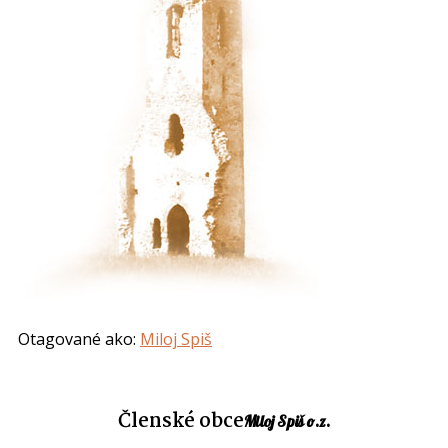
Otagované ako:
Miloj Spiš
Členské obce
Miloj Spiš o.z.