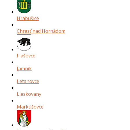
Hrabušice
Chrasť nad Hornádom
Iliašovce
Jamník
Letanovce
Lieskovany
Markušovce