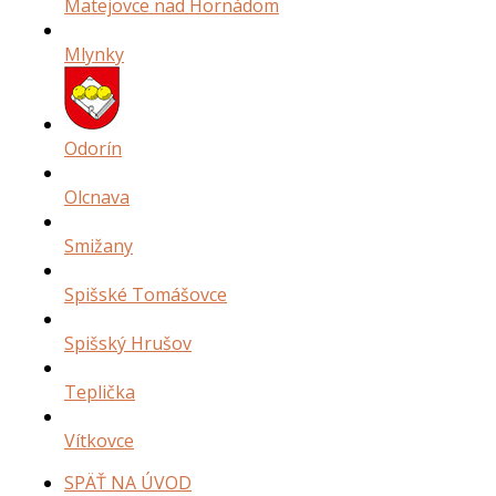
Matejovce nad Hornádom
Mlynky
Odorín
Olcnava
Smižany
Spišské Tomášovce
Spišský Hrušov
Teplička
Vítkovce
SPÄŤ NA ÚVOD