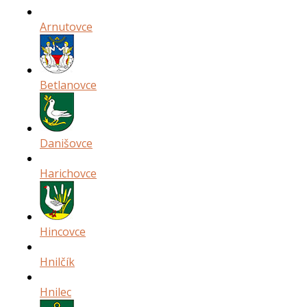
Arnutovce
Betlanovce
Danišovce
Harichovce
Hincovce
Hnilčík
Hnilec