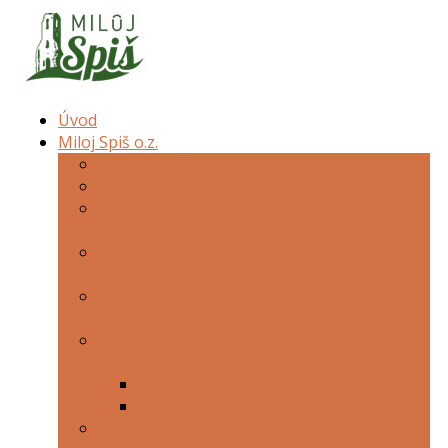
Úvod
Miloj Spiš o.z.
O združení
Mapa územia
Stanovy Miloj Spiš
o.z.
Stratégia rozvoja
spišského vidieka
Dokumenty
združenia
Povinné
zverejňovanie
Zmluvy
Faktúry
Verejné