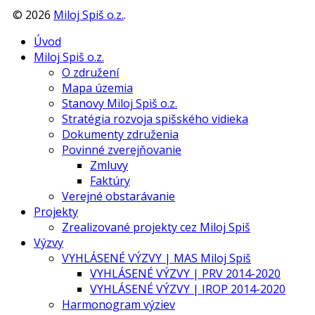
©
2026
Miloj Spiš o.z.
.
Úvod
Miloj Spiš o.z.
O združení
Mapa územia
Stanovy Miloj Spiš o.z.
Stratégia rozvoja spišského vidieka
Dokumenty združenia
Povinné zverejňovanie
Zmluvy
Faktúry
Verejné obstarávanie
Projekty
Zrealizované projekty cez Miloj Spiš
Výzvy
VYHLÁSENÉ VÝZVY | MAS Miloj Spiš
VYHLÁSENÉ VÝZVY | PRV 2014-2020
VYHLÁSENÉ VÝZVY | IROP 2014-2020
Harmonogram výziev