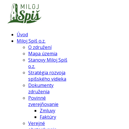
Úvod
Miloj Spiš o.z.
O združení
Mapa územia
Stanovy Miloj Spiš
o.z.
Stratégia rozvoja
spišského vidieka
Dokumenty
združenia
Povinné
zverejňovanie
Zmluvy
Faktúry
Verejné