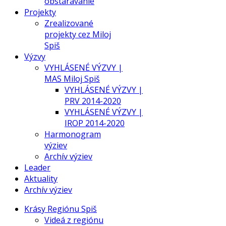
obstarávanie
Projekty
Zrealizované
projekty cez Miloj
Spiš
Výzvy
VYHLÁSENÉ VÝZVY |
MAS Miloj Spiš
VYHLÁSENÉ VÝZVY |
PRV 2014-2020
VYHLÁSENÉ VÝZVY |
IROP 2014-2020
Harmonogram
výziev
Archív výziev
Leader
Aktuality
Archív výziev
Krásy Regiónu Spiš
Videá z regiónu