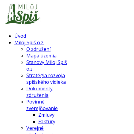
Úvod
Miloj Spiš o.z.
O združení
Mapa územia
Stanovy Miloj Spiš
o.z.
Stratégia rozvoja
spišského vidieka
Dokumenty
združenia
Povinné
zverejňovanie
Zmluvy
Faktúry
Verejné