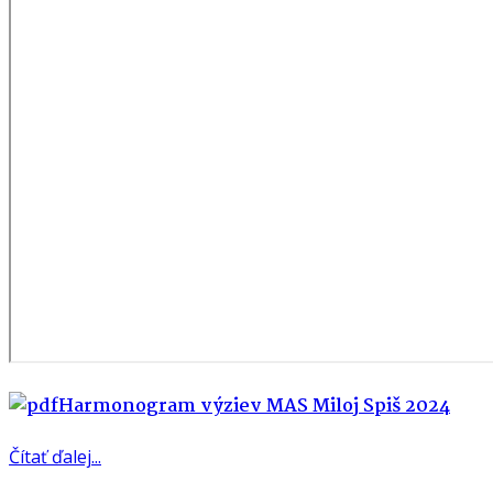
Harmonogram výziev MAS Miloj Spiš 2024
Čítať ďalej...