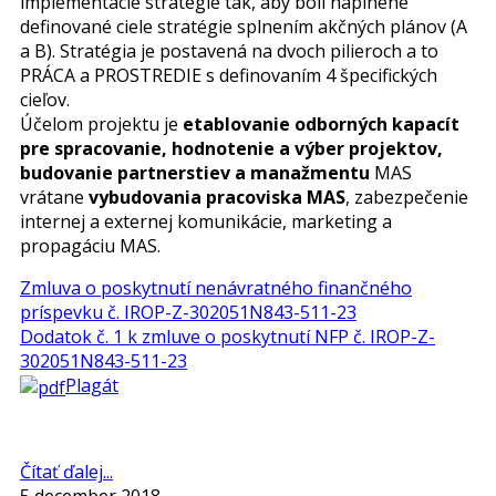
implementácie stratégie tak, aby boli naplnené
definované ciele stratégie splnením akčných plánov (A
a B). Stratégia je postavená na dvoch pilieroch a to
PRÁCA a PROSTREDIE s definovaním 4 špecifických
cieľov.
Účelom projektu je
etablovanie odborných kapacít
pre spracovanie, hodnotenie a výber projektov,
budovanie partnerstiev a manažmentu
MAS
vrátane
vybudovania pracoviska MAS
, zabezpečenie
internej a externej komunikácie, marketing a
propagáciu MAS.
Zmluva o poskytnutí nenávratného finančného
príspevku č. IROP-Z-302051N843-511-23
Dodatok č. 1 k zmluve o poskytnutí NFP č. IROP-Z-
302051N843-511-23
Plagát
Čítať ďalej...
5 december 2018