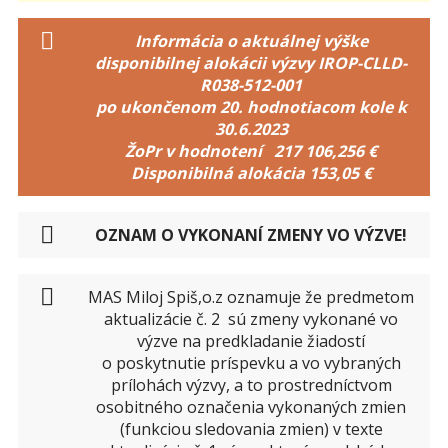
Informácia o aktuálnej výške
disponibilnej alokácii výzvy IROP-CLLD-
R038-512-001
po ukončenom 20. hodnotiacom kole k
30.6.2023
ŽoPr v hodnotení 217 106,256 €
Disponibilná alokácia 153,05 €
OZNAM O VYKONANÍ ZMENY VO VÝZVE!
MAS Miloj Spiš,o.z oznamuje že predmetom
aktualizácie č. 2 sú zmeny vykonané vo
výzve na predkladanie žiadostí
o poskytnutie príspevku a vo vybraných
prílohách výzvy, a to prostredníctvom
osobitného označenia vykonaných zmien
(funkciou sledovania zmien) v texte