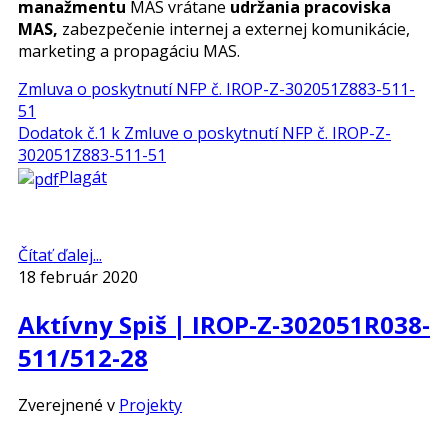
manažmentu
MAS vrátane
udržania pracoviska
MAS,
zabezpečenie internej a externej komunikácie,
marketing a propagáciu MAS.
Zmluva o poskytnutí NFP č. IROP-Z-302051Z883-511-
51
Dodatok č.1 k Zmluve o poskytnutí NFP č. IROP-Z-
302051Z883-511-51
Plagát
Čítať ďalej...
18 február 2020
Aktívny Spiš | IROP-Z-302051R038-
511/512-28
Zverejnené v
Projekty