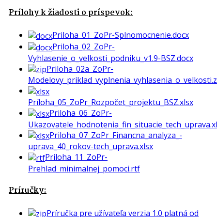
Prílohy k žiadosti o príspevok:
Priloha_01_ZoPr-Splnomocnenie.docx
Priloha_02_ZoPr-
Vyhlasenie_o_velkosti_podniku_v1.9-BSZ.docx
Priloha_02a_ZoPr-
Modelovy_priklad_vyplnenia_vyhlasenia_o_velkosti.z
Príloha_05_ZoPr_Rozpočet_projektu_BSZ.xlsx
Priloha_06_ZoPr-
Ukazovatele_hodnotenia_fin_situacie_tech_uprava.x
Priloha_07_ZoPr_Financna_analyza_-
uprava_40_rokov-tech_uprava.xlsx
Priloha_11_ZoPr-
Prehlad_minimalnej_pomoci.rtf
Príručky:
Príručka pre užívateľa verzia 1.0 platná od