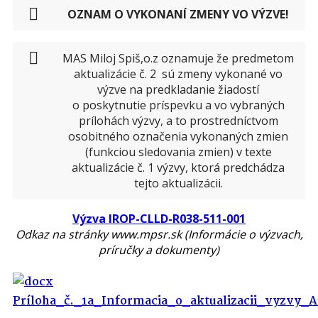
OZNAM O VYKONANÍ ZMENY VO VÝZVE!
MAS Miloj Spiš,o.z oznamuje že predmetom
aktualizácie č. 2 sú zmeny vykonané vo
výzve na predkladanie žiadostí
o poskytnutie príspevku a vo vybraných
prílohách výzvy, a to prostredníctvom
osobitného označenia vykonaných zmien
(funkciou sledovania zmien) v texte
aktualizácie č. 1 výzvy, ktorá predchádza
tejto aktualizácii.
Výzva IROP-CLLD-R038-511-001
Odkaz na stránky www.mpsr.sk (Informácie o výzvach,
príručky a dokumenty)
Príloha_č._1a_Informacia_o_aktualizacii_vyzvy_A