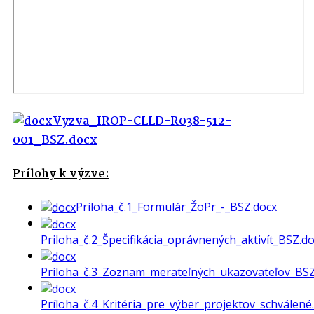
Vyzva_IROP-CLLD-R038-512-
001_BSZ.docx
Prílohy k výzve:
Priloha_č.1_Formulár_ŽoPr_-_BSZ.docx
Priloha_č.2_Špecifikácia_oprávnených_aktivít_BSZ.d
Príloha_č.3_Zoznam_merateľných_ukazovateľov_BSZ
Príloha_č.4_Kritéria_pre_výber_projektov_schválené