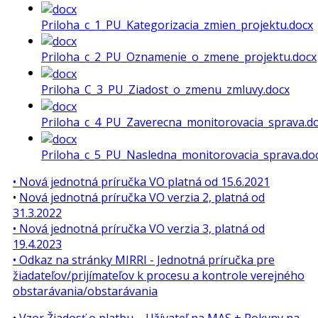
Priloha_c_1_PU_Kategorizacia_zmien_projektu.docx
Priloha_c_2_PU_Oznamenie_o_zmene_projektu.docx
Priloha_C_3_PU_Ziadost_o_zmenu_zmluvy.docx
Priloha_c_4_PU_Zaverecna_monitorovacia_sprava.d
Priloha_c_5_PU_Nasledna_monitorovacia_sprava.do
• Nová jednotná príručka VO platná od 15.6.2021
•
Nová jednotná príručka VO verzia 2, platná od
31.3.2022
•
Nová jednotná príručka VO verzia 3, platná od
19.4.2023
• Odkaz na stránky MIRRI - Jednotná príručka pre
žiadateľov/prijímateľov k procesu a kontrole verejného
obstarávania/obstarávania
•
Vzor Žiadosť o platbu – Užívateľ na MAS + Pokyny na