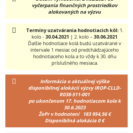
vyčerpania finančných prostriedkov
alokovaných na výzvu
Termíny uzatvárania hodnotiacich kôl:
1.
kolo -
30.04.2021
| 2. kolo –
30.06.2021
Ďalšie hodnotiace kolá budú uzatvárané v
intervale 1 mesiac od predchádzajúceho
hodnotiaceho kola a to vždy k 30. dňu
príslušného mesiaca.
Informácia o aktuálnej výške
disponibilnej alokácii výzvy IROP-CLLD-
R038-511-001
po ukončenom 17. hodnotiacom kole k
30.6.2023
ŽoPr v hodnotení 183 954,56 €
Disponibilná alokácia 0 €