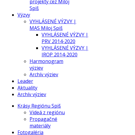
projekty cez Miloj
Spiš
Výzvy
VYHLÁSENÉ VÝZVY |
MAS Miloj Spiš
VYHLÁSENÉ VÝZVY |
PRV 2014-2020
VYHLÁSENÉ VÝZVY |
IROP 2014-2020
Harmonogram
výziev
Archív výziev
Leader
Aktuality
Archív výziev
Krásy Regiónu Spiš
Videá z regiónu
Propagačné
materiály
Fotogaléria