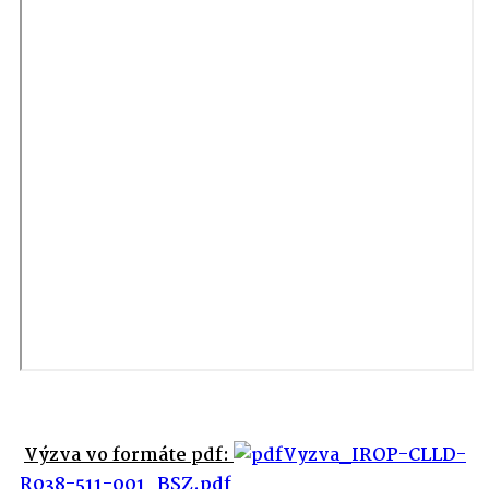
Výzva vo formáte pdf:
Vyzva_IROP-CLLD-
R038-511-001_BSZ.pdf