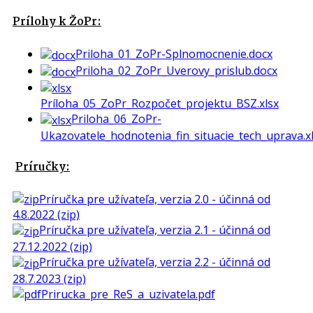
Prílohy k ŽoPr:
Priloha_01_ZoPr-Splnomocnenie.docx
Priloha_02_ZoPr_Uverovy_prislub.docx
Príloha_05_ZoPr_Rozpočet_projektu_BSZ.xlsx
Priloha_06_ZoPr-
Ukazovatele_hodnotenia_fin_situacie_tech_uprava.x
Príručky:
Príručka pre užívateľa, verzia 2.0 - účinná od
4.8.2022 (zip)
Príručka pre užívateľa, verzia 2.1 - účinná od
27.12.2022 (zip)
Príručka pre užívateľa, verzia 2.2 - účinná od
28.7.2023 (zip)
Prirucka_pre_ReS_a_uzivatela.pdf