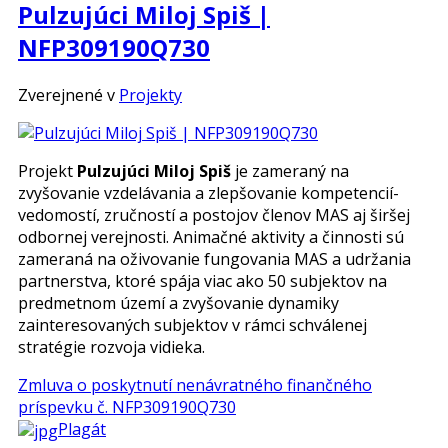
Pulzujúci Miloj Spiš |
NFP309190Q730
Zverejnené v
Projekty
Projekt
Pulzujúci Miloj Spiš
je zameraný na
zvyšovanie vzdelávania a zlepšovanie kompetencií-
vedomostí, zručností a postojov členov MAS aj širšej
odbornej verejnosti. Animačné aktivity a činnosti sú
zameraná na oživovanie fungovania MAS a udržania
partnerstva, ktoré spája viac ako 50 subjektov na
predmetnom území a zvyšovanie dynamiky
zainteresovaných subjektov v rámci schválenej
stratégie rozvoja vidieka.
Zmluva o poskytnutí nenávratného finančného
príspevku č. NFP309190Q730
Plagát