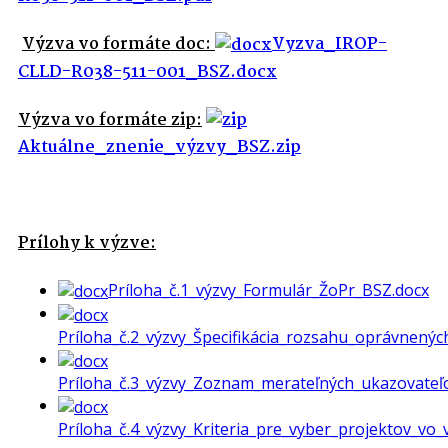
Výzva vo formáte doc:
Vyzva_IROP-
CLLD-R038-511-001_BSZ.docx
Výzva vo formáte zip:
Aktuálne_znenie_výzvy_BSZ.zip
Prílohy k výzve:
Príloha_č.1_výzvy_Formulár_ŽoPr_BSZ.docx
Príloha_č.2_výzvy_Špecifikácia_rozsahu_oprávnený
Príloha_č.3_výzvy_Zoznam_merateľných_ukazovateľ
Príloha_č.4_výzvy_Kriteria_pre_vyber_projektov_vo_