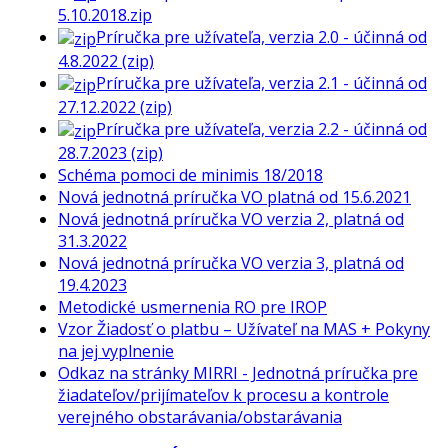
5.10.2018.zip
Príručka pre užívateľa, verzia 2.0 - účinná od
4.8.2022 (zip)
Príručka pre užívateľa, verzia 2.1 - účinná od
27.12.2022 (zip)
Príručka pre užívateľa, verzia 2.2 - účinná od
28.7.2023 (zip)
Schéma pomoci de minimis 18/2018
Nová jednotná príručka VO platná od 15.6.2021
Nová jednotná príručka VO verzia 2, platná od
31.3.2022
Nová jednotná príručka VO verzia 3, platná od
19.4.2023
Metodické usmernenia RO pre IROP
Vzor Žiadosť o platbu – Užívateľ na MAS + Pokyny
na jej vyplnenie
Odkaz na stránky MIRRI - Jednotná príručka pre
žiadateľov/prijímateľov k procesu a kontrole
verejného obstarávania/obstarávania