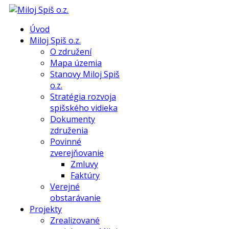
Úvod
Miloj Spiš o.z.
O združení
Mapa územia
Stanovy Miloj Spiš
o.z.
Stratégia rozvoja
spišského vidieka
Dokumenty
združenia
Povinné
zverejňovanie
Zmluvy
Faktúry
Verejné
obstarávanie
Projekty
Zrealizované