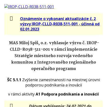
Oznámenie o vykonaní aktualizácie č. 2
výzvy IROP-CLLD-R038-511-001 - účinná od
02.01.2023
MAS Miloj Spiš, o.z. vyhlasuje výzvu č.
IROP-
CLLD-R038-511-001
v rámci implementácie
Stratégie miestneho rozvoja vedeného
komunitou z Integrovaného regionálneho
operačného programu
ŠC 5.1.1
Zvýšenie zamestnanosti na miestnej úrovni
podporou podnikania a inovácií
v rámci aktivity
A1 Podpora podnikania a inovácií
Dátum vyhlásenia: 24.02.2021 do